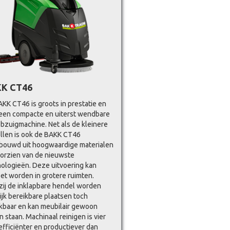
K CT46
KK CT46 is groots in prestatie en
een compacte en uiterst wendbare
bzuigmachine. Net als de kleinere
llen is ook de BAKK CT46
bouwd uit hoogwaardige materialen
orzien van de nieuwste
ologieën. Deze uitvoering kan
et worden in grotere ruimten.
ij de inklapbare hendel worden
ijk bereikbare plaatsen toch
kbaar en kan meubilair gewoon
en staan. Machinaal reinigen is vier
efficiënter en productiever dan