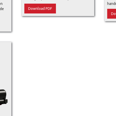
en
hand
Download PDF
 de
Do