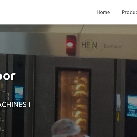
Home
Produ
oor
CHINES I