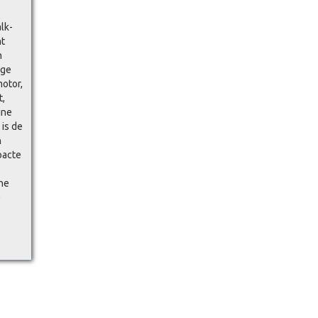
lk-
nt
n
ige
motor,
t,
ine
 is de
n
pacte
ne
e