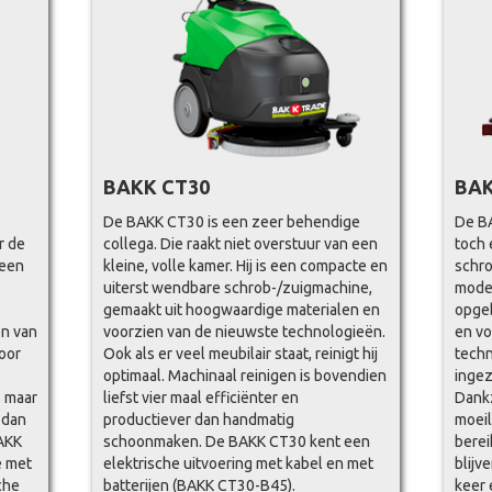
BAKK CT30
BAK
De BAKK CT30 is een zeer behendige
De BA
r de
collega. Die raakt niet overstuur van een
toch 
 een
kleine, volle kamer. Hij is een compacte en
schro
uiterst wendbare schrob-/zuigmachine,
mode
gemaakt uit hoogwaardige materialen en
opge
en van
voorzien van de nieuwste technologieën.
en vo
oor
Ook als er veel meubilair staat, reinigt hij
techn
optimaal. Machinaal reinigen is bovendien
ingez
s maar
liefst vier maal efficiënter en
Dankz
r dan
productiever dan handmatig
moeil
AKK
schoonmaken. De BAKK CT30 kent een
berei
e met
elektrische uitvoering met kabel en met
blijv
sche
batterijen (BAKK CT30-B45).
keer 