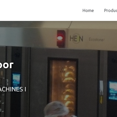
Home
Produ
oor
CHINES I