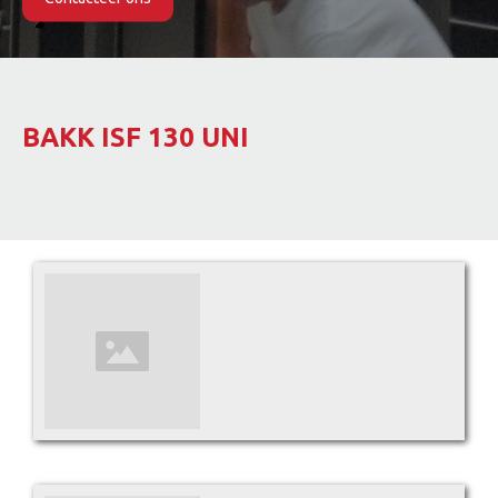
Slide 2 of 2.
BAKK ISF 130 UNI