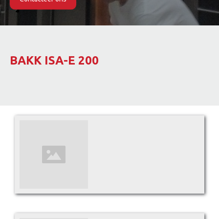
Slide 2 of 2.
BAKK ISA-E 200