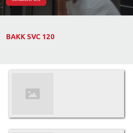
Slide 2 of 2.
BAKK SVC 120