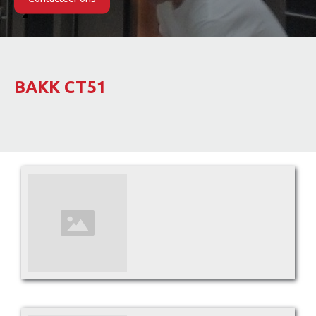
Slide 2 of 2.
BAKK CT51