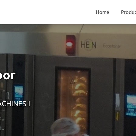
Home
Produ
oor
CHINES I