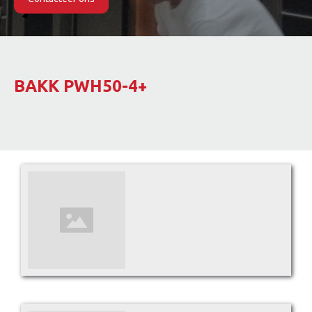
Slide 2 of 2.
BAKK PWH50-4+