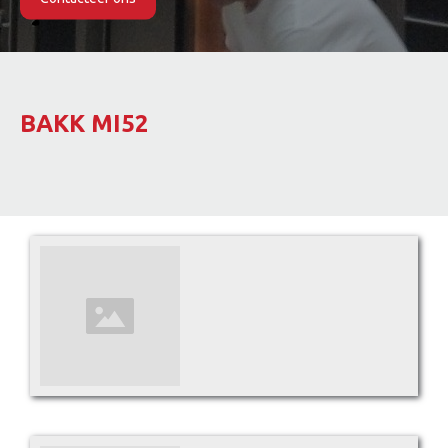
Slide 2 of 2.
BAKK MI52