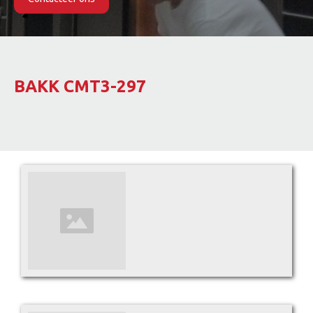
Slide 2 of 2.
BAKK CMT3-297